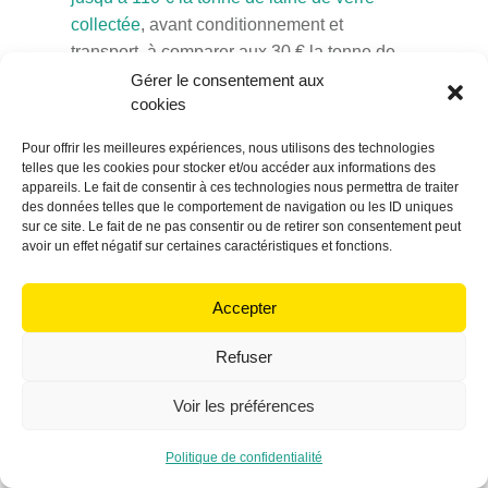
collectée
, avant conditionnement et
transport, à comparer aux 30 € la tonne de
sable…).
Gérer le consentement aux
cookies
Ce produit,
la laine de verre usagée et
Pour offrir les meilleures expériences, nous utilisons des technologies
recyclée, apportera-t-il une valeur ajoutée
telles que les cookies pour stocker et/ou accéder aux informations des
au nouveau produit
, un avantage
appareils. Le fait de consentir à ces technologies nous permettra de traiter
des données telles que le comportement de navigation ou les ID uniques
quelconque propre à compenser ce surcoût
sur ce site. Le fait de ne pas consentir ou de retirer son consentement peut
?
avoir un effet négatif sur certaines caractéristiques et fonctions.
Très sincèrement et même si nous ne
Accepter
sommes pas des spécialistes de la
production de ce produit,
nous n’en voyons
Refuser
aucun
!
Voir les préférences
Conclusion
Politique de confidentialité
Alors, au final, il nous semble que la bonne