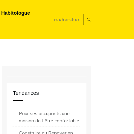
 Habitologue
En complément, recevez
Mes fondamentaux
Tendances
pour des rénovations
pertinentes :
l'analyse d’un
Pour ses occupants une
Habitologue
maison doit être confortable
Construire ou Rénover en