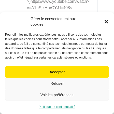
?)https://www.youtube.com/watch?
v=A1hSjkHnrCY&t=408s
– (Les bonnes questions en matière
Gérer le consentement aux
d'(isolation)
https://www.youtube.co
cookies
m/watch?v=QbI-SD8X0IA&t=310s
Pour offrir les meilleures expériences, nous utilisons des technologies
telles que les cookies pour stocker et/ou accéder aux informations des
Reply
appareils. Le fait de consentir à ces technologies nous permettra de traiter
des données telles que le comportement de navigation ou les ID uniques
sur ce site. Le fait de ne pas consentir ou de retirer son consentement peut
avoir un effet négatif sur certaines caractéristiques et fonctions.
30 avril 2021 à 9 09 17 04174
Claude
Accepter
Bonjour,
Refuser
Vraiment très intéressant et surtout très
Voir les préférences
complet, MERCI.
A propos des résultats donnés par
Politique de confidentialité
certain, il faut prendre en compte