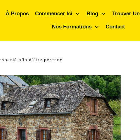
À Propos
Commencer Ici
Blog
Trouver Un
Nos Formations
Contact
respecté afin d’être pérenne