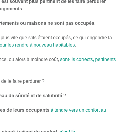
il est souvent plus pertinent de les faire perdurer
 logements
.
tements ou maisons ne sont pas occupés
.
plus vite que s’ils étaient occupés, ce qui engendre la
our les rendre à nouveau habitables
.
ence, ou alors à moindre coût,
sont-ils corrects, pertinents
 de le faire perdurer ?
eau de sûreté et de salubrité
?
imes de leurs occupants
à tendre vers un confort au
n
ebook traitant du confort
,
c’est là
.